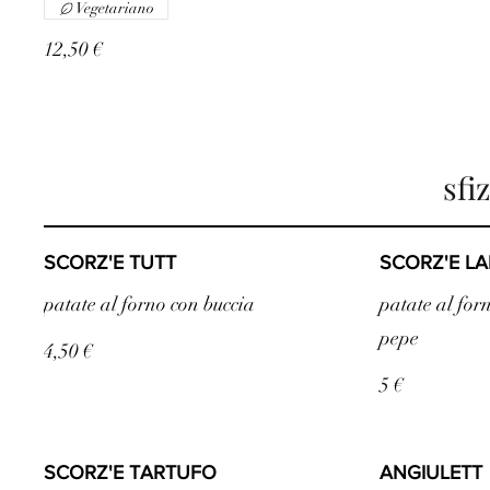
Vegetariano
12,50 €
sfi
SCORZ'E TUTT
SCORZ'E LA
patate al forno con buccia
patate al forn
pepe
4,50 €
5 €
SCORZ'E TARTUFO
ANGIULETT