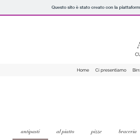
Questo sito è stato creato con la piattafor
C
Home
Ci presentiamo
Bir
antipasti
al piatto
pizze
braceria